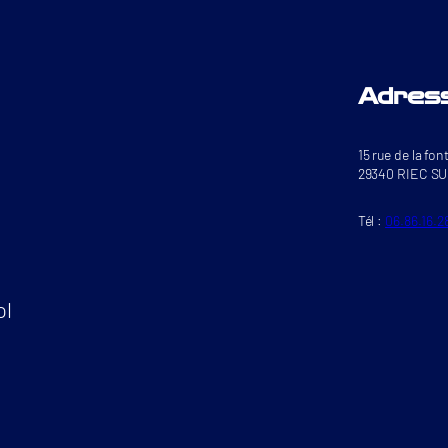
Adres
15 rue de la fon
29340 RIEC S
Tél :
06.86.16.2
ol