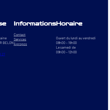
se
Informations
Horaire
Contact
taine
Ouvert du lundi au vendredi
Services
UR BELON
08h00 – 19h00
À propos
Le samedi de
09h00 – 12h00
8.27