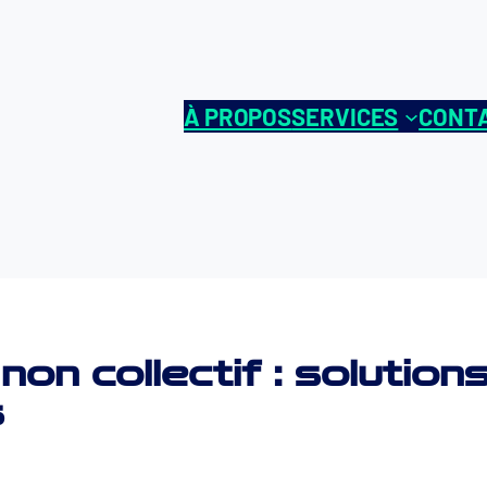
À PROPOS
SERVICES
CONT
on collectif : solution
s